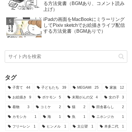
る方法覚書（BGMあり、コメント読み
上げ）
iPadの画面をMacBookにミラーリング
してPixiv sketchでお絵描きライブ配信
する方法覚書（BGMありで）
タグ
子育て
44
子どもたち
39
MEGAMI
25
家族
12
お絵描き
9
ポケモン
5
末期がんの父
4
女の子
3
着物
3
コミケ
2
猫
2
田舎暮らし
2
カモシカ
1
海
1
魚
1
ニホンジカ
1
フリーレン
1
ヒンメル
1
太公望
1
本多二代
1