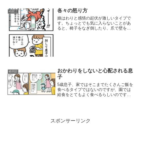
で、ソファには「おかあさん かえった
ら おこして」と張り紙が...
各々の怒り方
絵日記
娘はわりと感情の起伏が激しいタイプで
す。ちょっとでも気に入らないことがあ
ると、椅子をなぎ倒したり、爪で壁を引
っ掻いたり、そのせいで爪のところを怪
我したり…。そうかと思えば、ニコニコ
と笑っていたり(笑)対して息子は穏やか
で、怒るのも漫画のとお...
おかわりをしないと心配される息
絵日記
子
5歳息子、家ではそこまでたくさんご飯を
食べるタイプではないのですが、園では
給食をとてもよく食べるらしいのです。
ある日、園へお迎えに行ったとき。いつ
ものように、先生から「今日は息子く
ん、お友達と鬼ごっこして遊んでました
よー」などと、その日の様...
スポンサーリンク