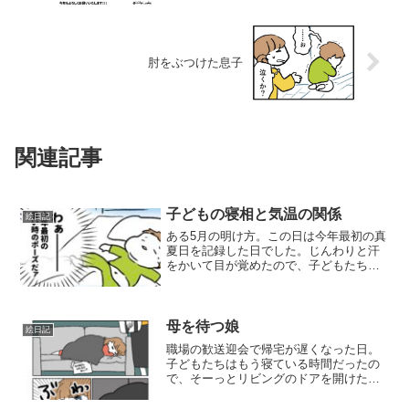
肘をぶつけた息子
関連記事
子どもの寝相と気温の関係
絵日記
ある5月の明け方。この日は今年最初の真
夏日を記録した日でした。じんわりと汗
をかいて目が覚めたので、子どもたちの
様子を確認したところ……大の字！！！
布団を蹴り飛ばして、額には汗をかいて
いました。暑かったんだね。お腹にタオ
ルケットだけかけておき...
母を待つ娘
絵日記
職場の歓送迎会で帰宅が遅くなった日。
子どもたちはもう寝ている時間だったの
で、そーっとリビングのドアを開けたと
ころ…娘がソファで寝ていました。私が
帰ってくるのをソファで待っていたよう