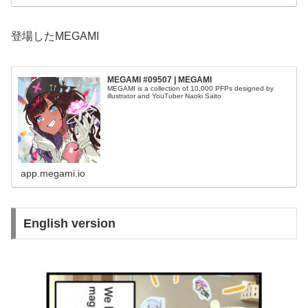
登場したMEGAMI
MEGAMI #09507 | MEGAMI
MEGAMI is a collection of 10,000 PFPs designed by
illustrator and YouTuber Naoki Saito
app.megami.io
English version