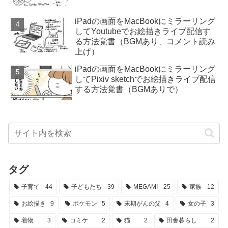
iPadの画面をMacBookにミラーリング
してYoutubeでお絵描きライブ配信す
る方法覚書（BGMあり、コメント読み
上げ）
iPadの画面をMacBookにミラーリング
してPixiv sketchでお絵描きライブ配信
する方法覚書（BGMありで）
タグ
子育て
44
子どもたち
39
MEGAMI
25
家族
12
お絵描き
9
ポケモン
5
末期がんの父
4
女の子
3
着物
3
コミケ
2
猫
2
田舎暮らし
2