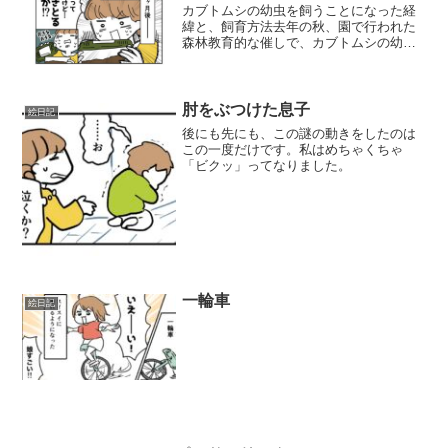
カブトムシの幼虫を飼うことになった経
緯と、飼育方法去年の秋、園で行われた
森林教育的な催しで、カブトムシの幼虫
をもらってきました。はるか昔、いりど
りが小学生だかそのくらいの時に、弟が
飼っていたカブトムシ。たしかあれは実
家の網戸に寄ってきた成虫...
肘をぶつけた息子
絵日記
後にも先にも、この謎の動きをしたのは
この一度だけです。私はめちゃくちゃ
「ビクッ」ってなりました。
一輪車
絵日記