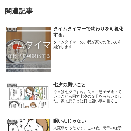
関連記事
タイムタイマーで終わりを可視化
絵日記
する。
タイムタイマーの、我が家での使い方を
紹介します。
七夕の願いごと
絵日記
今日は七夕ですね。先日、息子が通って
いるこども園で七夕の短冊をもらいまし
た。家で息子と短冊に願い事を書くこと
に。いりどり願い事、なんて書く？最近
息子はONE PIECEにはまっており、毎日
のように刀を３本持った上で「おれは海
賊王になるっ！！...
眠いんじゃない
絵日記
大変尊かったです。この後、息子の様子