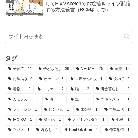
してPixiv sketchでお絵描きライブ配信
する方法覚書（BGMありで）
タグ
子育て
44
子どもたち
39
MEGAMI
25
家族
12
お絵描き
9
ポケモン
5
末期がんの父
4
女の子
3
着物
3
コミケ
2
猫
2
田舎暮らし
2
カモシカ
1
海
1
魚
1
ニホンジカ
1
フリーレン
1
ヒンメル
1
太公望
1
本多二代
1
IROIRO
1
擬人化
1
メガミノウタゲ
1
七夕
1
ツバメ
1
暮らし
1
DenDekaDen
1
作業配信
1