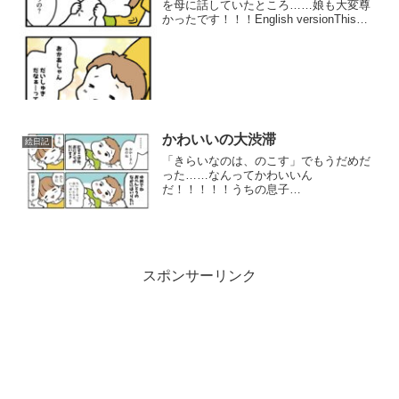
を母に話していたところ……娘も大変尊
かったです！！！English versionThis
comic was translated using Google Image
Translator. Plea...
かわいいの大渋滞
絵日記
「きらいなのは、のこす」でもうだめだ
った……なんってかわいいん
だ！！！！！うちの息子
は！！！！！！！
スポンサーリンク