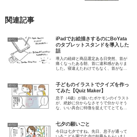
関連記事
iPadでお絵描きするのにBoYata
絵日記
のタブレットスタンドを導入した
話
導入の経緯と商品選定ある日突然、首が
痛くなったある朝、首に違和感がありま
した。寝違えたわけでもなく、首がなん
となくだるい感じ。翌日もそれは改善せ
ず、むしろ悪化して痛みを感じました。
日中、仕事をしている時も気になるぐら
子どものイラストでクイズを作っ
絵日記
い。原因はなんとなく分か...
てみた【Quiz Maker】
息子（4歳）が描いたポケモンのイラスト
が、絶妙に分からなさそうで分かりそう
な、いい具合に特徴を捉えててとても良
かったので、WordPressのサイト上で、
画像を表示して「これはなんのイラスト
でしょう？」という問題に答えるクイズ
七夕の願いごと
絵日記
を作りたいと思...
今日は七夕ですね。先日、息子が通って
いるこども園で七夕の短冊をもらいまし