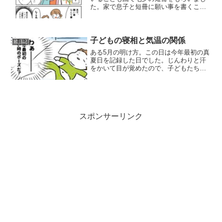
た。家で息子と短冊に願い事を書くこと
に。いりどり願い事、なんて書く？最近
息子はONE PIECEにはまっており、毎日
のように刀を３本持った上で「おれは海
賊王になるっ！！...
子どもの寝相と気温の関係
絵日記
ある5月の明け方。この日は今年最初の真
夏日を記録した日でした。じんわりと汗
をかいて目が覚めたので、子どもたちの
様子を確認したところ……大の字！！！
布団を蹴り飛ばして、額には汗をかいて
いました。暑かったんだね。お腹にタオ
ルケットだけかけておき...
スポンサーリンク