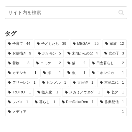
タグ
子育て
44
子どもたち
39
MEGAMI
25
家族
12
お絵描き
9
ポケモン
5
末期がんの父
4
女の子
3
着物
3
コミケ
2
猫
2
田舎暮らし
2
カモシカ
1
海
1
魚
1
ニホンジカ
1
フリーレン
1
ヒンメル
1
太公望
1
本多二代
1
IROIRO
1
擬人化
1
メガミノウタゲ
1
七夕
1
ツバメ
1
暮らし
1
DenDekaDen
1
作業配信
1
メディア
1