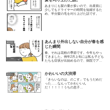
あまりにも髪の量が多いので、出産前に
少しでもドライヤーの時間を短縮するた
め、半分髪の毛を刈り上げた話です。
あんまり外出しない自分が春を感
絵日記
じた瞬間
春、それは花粉の季節です。今年もやっ
てきました。例年2月上旬には私も子ども
たちも症状が出始めるので、病院でアレ
ルギーの薬をもらってくるのですが、今
年は少し出遅れました。娘鼻が詰まって
眠れない！！！！！（怒り泣き）いりど
かわいいの大渋滞
絵日記
り明日、病院行こうね…...
「きらいなのは、のこす」でもうだめだ
った……なんってかわいいん
だ！！！！！うちの息子
は！！！！！！！