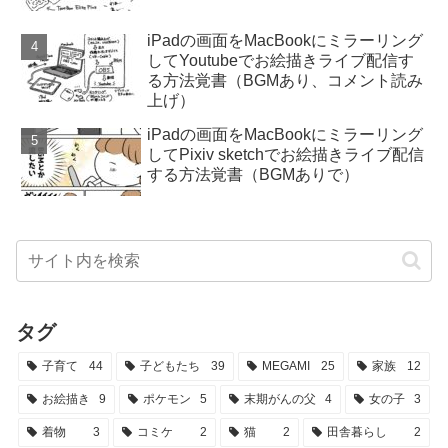
iPadの画面をMacBookにミラーリング
してYoutubeでお絵描きライブ配信す
る方法覚書（BGMあり、コメント読み
上げ）
iPadの画面をMacBookにミラーリング
してPixiv sketchでお絵描きライブ配信
する方法覚書（BGMありで）
タグ
子育て
44
子どもたち
39
MEGAMI
25
家族
12
お絵描き
9
ポケモン
5
末期がんの父
4
女の子
3
着物
3
コミケ
2
猫
2
田舎暮らし
2