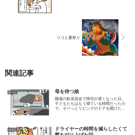
リコと夏祭り
関連記事
母を待つ娘
絵日記
職場の歓送迎会で帰宅が遅くなった日。
子どもたちはもう寝ている時間だったの
で、そーっとリビングのドアを開けたと
ころ…娘がソファで寝ていました。私が
帰ってくるのをソファで待っていたよう
で、ソファには「おかあさん かえった
ら おこして」と張り紙が...
ドライヤーの時間を減らしたくて
絵日記
髪を刈り上げた話。