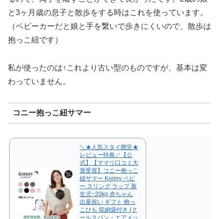
と3ヶ月歳の息子と散歩をする時はこれを使っています。
（ベビーカーだと娘と手を繋いで歩きにくいので、散歩は
抱っこ紐です）
私が使ったのは↑これより古い型のものですが、基本は変
わっていません。
コニー抱っこ紐サマー
＼★人気スタイ贈呈★
レビュー特典／【公
式】【ママリ口コミ大
賞受賞】コニー抱っこ
紐サマー Konny ベビ
ー スリング ラップ 新
生児~20kg 赤ちゃん
出産祝い ギフト 抱っ
こひも 収納袋付き (ク
ールスパン・エアメッ