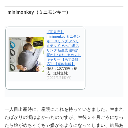
minimonkey（ミニモンキー）
【正規品】
minimonkey ミニモン
キー スリング アンリ
ミテッド 抱っこ紐 ス
リング 新生児 縦抱き
寝かしつけ セカンド
キャリー 【あす楽対
応】 【送料無料】
価格：10778円（税
込、送料無料)
(2021/6/21時点)
一人目出産時に、産院にこれを持っていきました。生まれ
たばかりの頃はよかったのですが、生後３ヶ月ごろになっ
たら娘がめちゃくちゃ嫌がるようになってしまい、結局あ