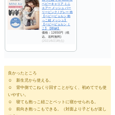
ベビーキャリア ミニ
エアー メッシュ パー
リーピンク / グレー 他
【ベビービョルン 抱
っこ紐 メッシュ】
【ベビービョルン ミ
ニ】【即納】
価格：12650円（税
込、送料無料)
(2021/6/21時点)
良かったところ
☺︎ 新生児から使える。
☺︎ 背中側でこねくり回すことがなく、初めてでも使
いやすい。
☺︎ 寝ても抱っこ紐ごとベットに寝かせられる。
☺︎ 前向き抱っこもできる。（対面より子どもが楽し