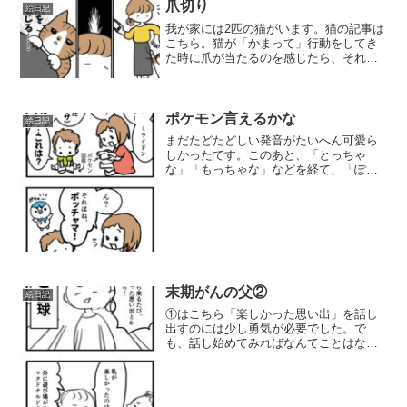
爪切り
絵日記
我が家には2匹の猫がいます。猫の記事は
こちら。猫が「かまって」行動をしてき
た時に爪が当たるのを感じたら、それは
そろそろ爪切りのタイミングが訪れた合
図です。オスのイチゴはおっとりした性
格で何をされても動じないので、おとな
しく爪切りをさせてくれ...
ポケモン言えるかな
絵日記
まだたどたどしい発音がたいへん可愛ら
しかったです。このあと、「とっちゃ
な」「もっちゃな」などを経て、「ぽっ
ちゃな」に落ち着きました。898ぴきせい
ぞろい！ ポケモン大図鑑（上） （コロタ
ン文庫） 価格：1,100円（税込、送料無
料) (20...
末期がんの父②
絵日記
①はこちら「楽しかった思い出」を話し
出すのには少し勇気が必要でした。で
も、話し始めてみればなんてことはな
く、笑いながら会話を楽しむことができ
ました。４コマ目にいるのはいりどりの
弟です。たまたま遊びに来ており、マク
ドナルドと聞いて会話に参加し...