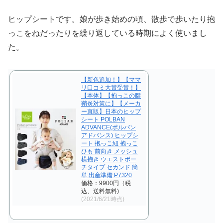
ヒップシートです。娘が歩き始めの頃、散歩で歩いたり抱
っこをねだったりを繰り返している時期によく使いまし
た。
【新色追加！】【ママ
リ口コミ大賞受賞！】
【本体】【抱っこの腱
鞘炎対策に】【メーカ
ー直販】日本のヒップ
シート POLBAN
ADVANCE(ポルバン
アドバンス) ヒップシ
ート 抱っこ紐 抱っこ
ひも 前向き メッシュ
横抱き ウエストポー
チタイプ セカンド 簡
単 出産準備 P7320
価格：9900円（税
込、送料無料)
(2021/6/21時点)