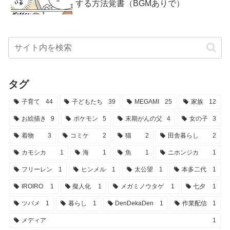
する方法覚書（BGMありで）
タグ
子育て
44
子どもたち
39
MEGAMI
25
家族
12
お絵描き
9
ポケモン
5
末期がんの父
4
女の子
3
着物
3
コミケ
2
猫
2
田舎暮らし
2
カモシカ
1
海
1
魚
1
ニホンジカ
1
フリーレン
1
ヒンメル
1
太公望
1
本多二代
1
IROIRO
1
擬人化
1
メガミノウタゲ
1
七夕
1
ツバメ
1
暮らし
1
DenDekaDen
1
作業配信
1
メディア
1