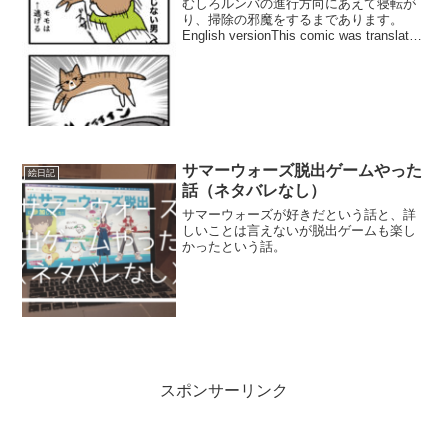
むしろルンバの進行方向にあえて寝転が
り、掃除の邪魔をするまであります。
English versionThis comic was translated
using Google Image Translator. Please
note t...
サマーウォーズ脱出ゲームやった
絵日記
話（ネタバレなし）
サマーウォーズが好きだという話と、詳
しいことは言えないが脱出ゲームも楽し
かったという話。
スポンサーリンク