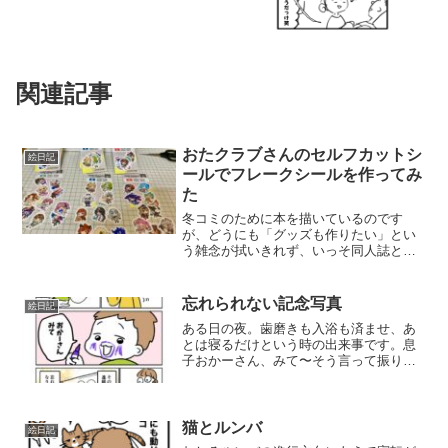
関連記事
おたクラブさんのセルフカットシ
絵日記
ールでフレークシールを作ってみ
た
冬コミのために本を描いているのです
が、どうにも「グッズも作りたい」とい
う雑念が拭いきれず、いっそ同人誌と同
時進行で作っちゃうことにしました。
色々と妄想を膨らませた結果、以前描い
た二次創作のイラストで、フレークシー
忘れられない記念写真
絵日記
ルを作ることにしました。たく...
ある日の夜。歯磨きも入浴も済ませ、あ
とは寝るだけという時の出来事です。息
子おかーさん、みて〜そう言って振り返
った息子の顔には、カラーマーカーで落
書きが！！！幸い水性マーカーではあっ
たのですが、擦っても完璧に落とすこと
はできず、翌日の登園を迎...
猫とルンバ
絵日記