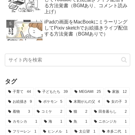
る方法覚書（BGMあり、コメント読み
上げ）
iPadの画面をMacBookにミラーリング
してPixiv sketchでお絵描きライブ配信
する方法覚書（BGMありで）
タグ
子育て
44
子どもたち
39
MEGAMI
25
家族
12
お絵描き
9
ポケモン
5
末期がんの父
4
女の子
3
着物
3
コミケ
2
猫
2
田舎暮らし
2
カモシカ
1
海
1
魚
1
ニホンジカ
1
フリーレン
1
ヒンメル
1
太公望
1
本多二代
1