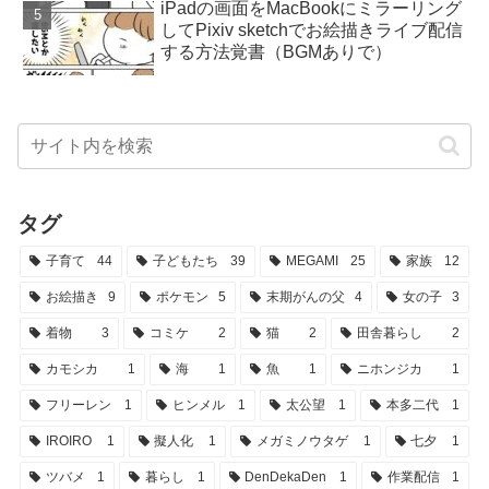
iPadの画面をMacBookにミラーリング
してPixiv sketchでお絵描きライブ配信
する方法覚書（BGMありで）
タグ
子育て
44
子どもたち
39
MEGAMI
25
家族
12
お絵描き
9
ポケモン
5
末期がんの父
4
女の子
3
着物
3
コミケ
2
猫
2
田舎暮らし
2
カモシカ
1
海
1
魚
1
ニホンジカ
1
フリーレン
1
ヒンメル
1
太公望
1
本多二代
1
IROIRO
1
擬人化
1
メガミノウタゲ
1
七夕
1
ツバメ
1
暮らし
1
DenDekaDen
1
作業配信
1