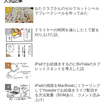
人気記事
おたクラブさんのセルフカットシール
でフレークシールを作ってみた
ドライヤーの時間を減らしたくて髪を
刈り上げた話。
iPadでお絵描きするのにBoYataのタブ
レットスタンドを導入した話
iPadの画面をMacBookにミラーリング
してYoutubeでお絵描きライブ配信す
る方法覚書（BGMあり、コメント読み
上げ）