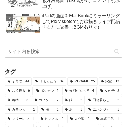
る方法覚書（BGMあり、コメント読み
上げ）
iPadの画面をMacBookにミラーリング
してPixiv sketchでお絵描きライブ配信
する方法覚書（BGMありで）
タグ
子育て
44
子どもたち
39
MEGAMI
25
家族
12
お絵描き
9
ポケモン
5
末期がんの父
4
女の子
3
着物
3
コミケ
2
猫
2
田舎暮らし
2
カモシカ
1
海
1
魚
1
ニホンジカ
1
フリーレン
1
ヒンメル
1
太公望
1
本多二代
1