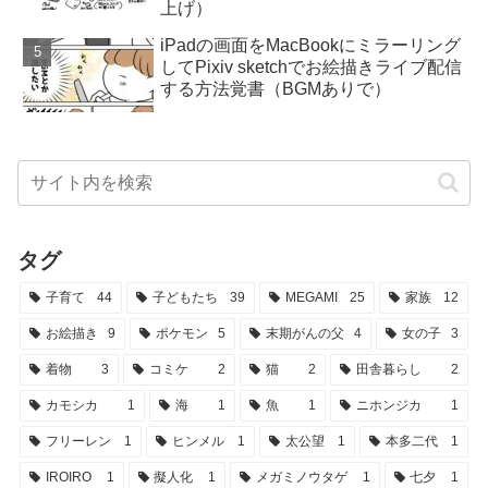
上げ）
iPadの画面をMacBookにミラーリング
してPixiv sketchでお絵描きライブ配信
する方法覚書（BGMありで）
タグ
子育て
44
子どもたち
39
MEGAMI
25
家族
12
お絵描き
9
ポケモン
5
末期がんの父
4
女の子
3
着物
3
コミケ
2
猫
2
田舎暮らし
2
カモシカ
1
海
1
魚
1
ニホンジカ
1
フリーレン
1
ヒンメル
1
太公望
1
本多二代
1
IROIRO
1
擬人化
1
メガミノウタゲ
1
七夕
1