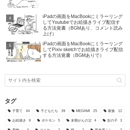
iPadの画面をMacBookにミラーリング
してYoutubeでお絵描きライブ配信す
る方法覚書（BGMあり、コメント読み
上げ）
iPadの画面をMacBookにミラーリング
してPixiv sketchでお絵描きライブ配信
する方法覚書（BGMありで）
タグ
子育て
44
子どもたち
39
MEGAMI
25
家族
12
お絵描き
9
ポケモン
5
末期がんの父
4
女の子
3