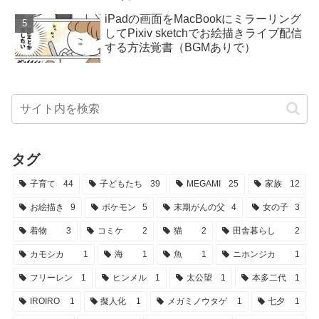
iPadの画面をMacBookにミラーリング
してPixiv sketchでお絵描きライブ配信
する方法覚書（BGMありで）
タグ
子育て
44
子どもたち
39
MEGAMI
25
家族
12
お絵描き
9
ポケモン
5
末期がんの父
4
女の子
3
着物
3
コミケ
2
猫
2
田舎暮らし
2
カモシカ
1
海
1
魚
1
ニホンジカ
1
フリーレン
1
ヒンメル
1
太公望
1
本多二代
1
IROIRO
1
擬人化
1
メガミノウタゲ
1
七夕
1