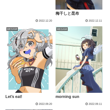
梅干しと昆布
2022.12.20
2022.12.11
MEGAMI
MEGAMI
Let’s eat!
morning sun
2022.09.20
2022.09.11